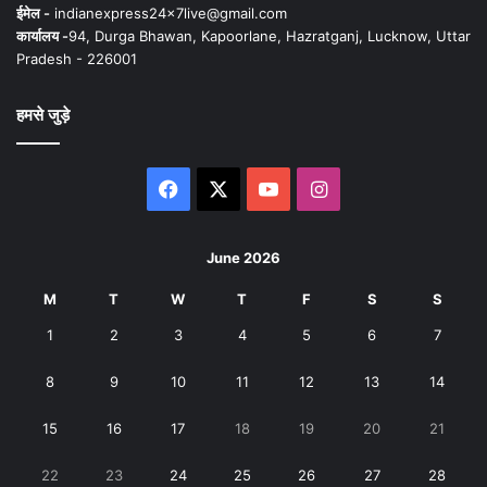
ईमेल -
indianexpress24x7live@gmail.com
कार्यालय -
94, Durga Bhawan, Kapoorlane, Hazratganj, Lucknow, Uttar
Pradesh - 226001
हमसे जुड़े
Facebook
X
YouTube
Instagram
June 2026
M
T
W
T
F
S
S
1
2
3
4
5
6
7
8
9
10
11
12
13
14
15
16
17
18
19
20
21
22
23
24
25
26
27
28